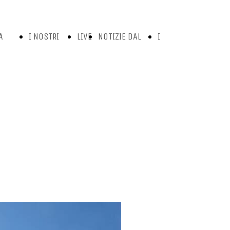
A
I NOSTRI
LIVE
NOTIZIE DAL
I
OSTRA
PROGRAMMI
TV
TG E
NOSTRI
TORIA
APPUNTAMENTI
STUDI