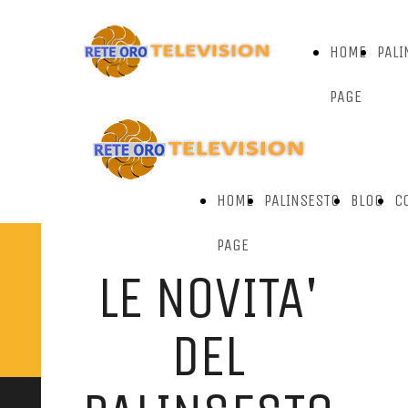
HOME
PALI
PAGE
HOME
PALINSESTO
BLOG
C
PAGE
LE NOVITA'
DEL